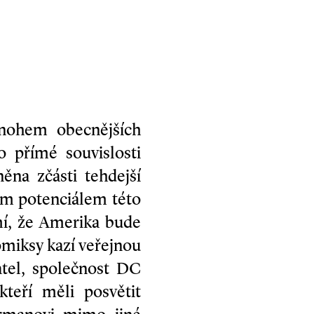
nohem obecnějších
o přímé souvislosti
na zčásti tehdejší
ím potenciálem této
mí, že Amerika bude
komiksy kazí veřejnou
atel, společnost DC
teří měli posvětit