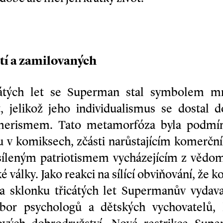
tí a zamilovaných
cátých let se Superman stal symbolem m
 jelikož jeho individualismus se dostal d
rismem. Tato metamorfóza byla podmíně
 v komiksech, zčásti narůstajícím komerčn
osíleným patriotismem vycházejícím z vědo
 války. Jako reakci na sílící obviňování, že 
na sklonku třicátých let Supermanův vydav
bor psychologů a dětských vychovatelů, k