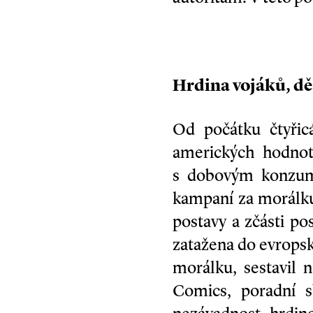
Hrdina vojáků, dě
Od počátku čtyři
amerických hodnot,
s dobovým konzume
kampaní za morálku
postavy a zčásti p
zatažena do evropské
morálku, sestavil 
Comics, poradní s