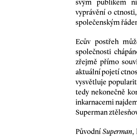
svým publikem nik
vyprávění o ctnosti
společenským řáde
Ecův postřeh může
společnosti chápán
zřejmě přímo souvis
aktuální pojetí ctn
vysvětluje popularit
tedy nekonečně ko
inkarnacemi najdeme 
Superman ztělesňoval
Původní
Superman
,