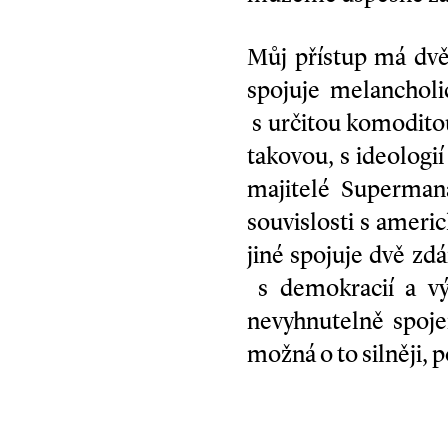
Můj přístup má dvě
spojuje melancholi
s určitou komoditou
takovou, s ideologi
majitelé Superman
souvislosti s ameri
jiné spojuje dvě z
s demokracií a výs
nevyhnutelně spojen
možná o to silněji,