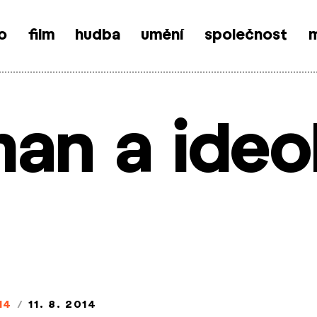
o
film
hudba
umění
společnost
m
an a ideo
14
/
11. 8. 2014