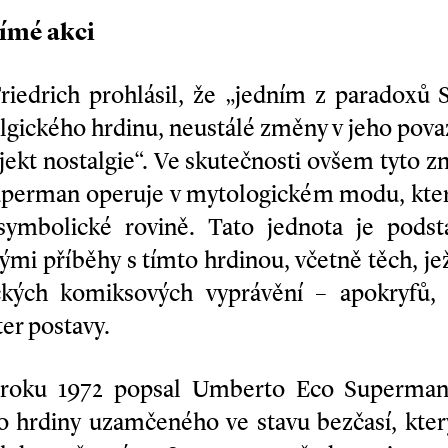
římé akci
riedrich prohlásil, že „jedním z paradoxů 
lgického hrdinu, neustálé změny v jeho povaz
bjekt nostalgie“. Ve skutečnosti ovšem tyto z
 Superman operuje v mytologickém modu, kte
 symbolické rovině. Tato jednota je podst
nými příběhy s tímto hrdinou, včetně těch, j
kých komiksových vyprávění – apokryfů, k
er postavy.
roku 1972 popsal Umberto Eco Superman
o hrdiny uzamčeného ve stavu bezčasí, kte