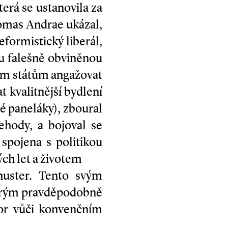
terá se ustanovila za
homas Andrae ukázal,
formistický liberál,
nu falešně obviněnou
ným státům angažovat
t kvalitnější bydlení
é paneláky), zboural
ehody, a bojoval se
spojena s politikou
ch let a životem
Shuster. Tento svým
terým pravděpodobně
or vůči konvenčním