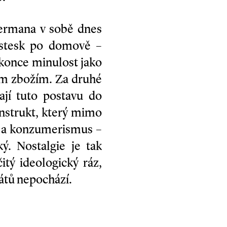
permana v sobě dnes
o stesk po domově –
okonce minulost jako
ným zbožím. Za druhé
jí tuto postavu do
onstrukt, který mimo
s a konzumerismus –
ý. Nostalgie je tak
itý ideologický ráz,
tátů nepochází.