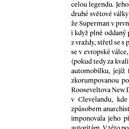
celou legendu. Jeho 
druhé světové války
že Superman v první
i když plně oddaný 
z vraždy, střetl se
se v evropské válce,
(pokud tedy za kval
automobilku, jejíž
zkorumpovanou poli
Rooseveltova New De
v Clevelandu, kde 
způsobem anarchist
imponovala jeho p
autoritám. V této po