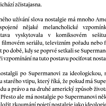
ichází zčistajasna.
ného užívání slova nostalgie má mnoho Ameri
pojené nějaké melancholické vzpomínk
stava vyskytovala v komiksovém sešitu
 filmovém seriálu, televizním pořadu nebo
t po době, kdy se poprvé setkali se Supermane
i vzpomínání na tuto postavu pociťovat nostal
nostalgii po Supermanovi za ideologickou, 
chu starého vtipu, který říká, že pokud má Su
vdu a právo a na druhé americký způsob života
Přesto ale má nostalgie po Supermanovi něko
žit zkoumání pojetí nostalgie jako ideologi