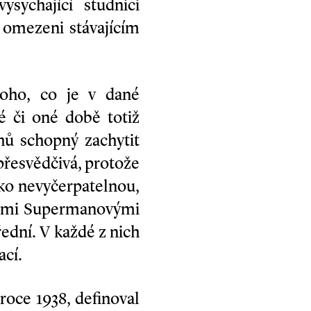
sychající studnici
u omezeni stávajícím
toho, co je v dané
é či oné době totiž
ěhů schopný zachytit
přesvědčivá, protože
jako nevyčerpatelnou,
šími Supermanovými
řední. V každé z nich
ací.
 roce 1938, definoval