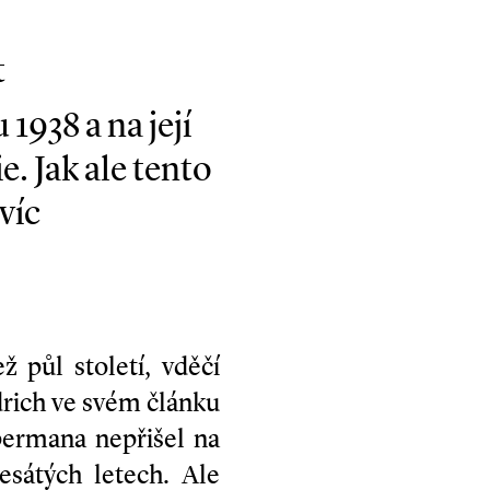
t
938 a na její
. Jak ale tento
víc
ž půl století, vděčí
drich ve svém článku
permana nepřišel na
esátých letech. Ale