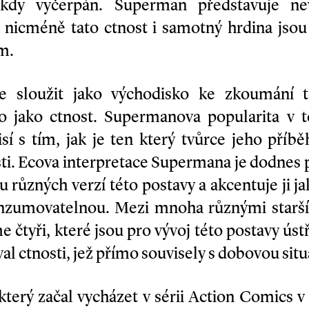
dy vyčerpán. Superman představuje nevy
, nicméně tato ctnost i samotný hrdina jso
m.
 sloužit jako východisko ke zkoumání 
o jako ctnost. Supermanova popularita v t
í s tím, jak je ten který tvůrce jeho příb
osti. Ecova interpretace Supermana je dodnes 
u různých verzí této postavy a akcentuje ji 
nzumovatelnou. Mezi mnoha různými star
čtyři, které jsou pro vývoj této postavy úst
 ctnosti, jež přímo souvisely s dobovou situ
 který začal vycházet v sérii Action Comics v