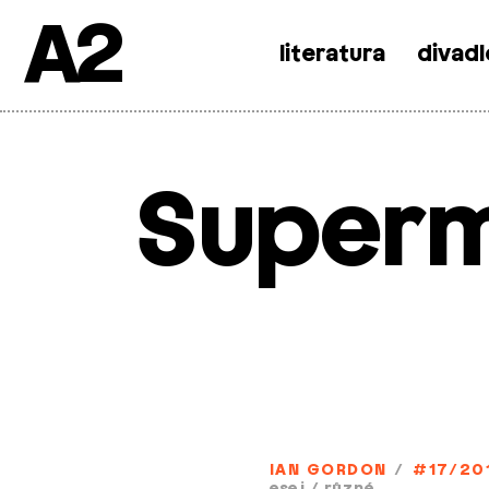
A2
literatura
divadl
Skip
to
content
Superm
IAN GORDON
/
#17/20