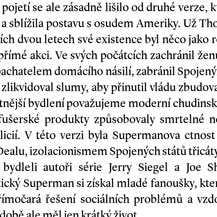
pojetí se ale zásadně lišilo od druhé verze, k
 a sblížila postavu s osudem Ameriky. Už T
ch dvou letech své existence byl něco jako re
přímé akci. Ve svých počátcích zachránil že
 s pachatelem domácího násilí, zabránil Spoje
 zlikvidoval slumy, aby přinutil vládu zbudova
itnější bydlení považujeme moderní chudinsk
 fušerské produkty způsobovaly smrtelné n
cií. V této verzi byla Supermanova ctnost 
alu, izolacionismem Spojených států třicátý
bydleli autoři série Jerry Siegel a Joe 
ický Superman si získal mladé fanoušky, k
římočará řešení sociálních problémů a vzd
době ale měl jen krátký život.