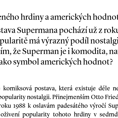
eného hrdiny a amerických hodno
ava Supermana pochází už z roku 1
pularitě má výrazný podíl nostalgie
 tím, že Superman je i komodita, na
jako symbol amerických hodnot?
e komiksová postava, která existuje déle ne
 popularity nostalgii. Přinejmenším Otto Frie
roku 1988 k oslavám padesátého výročí Su
oživení popularity tohoto hrdiny v sedmd