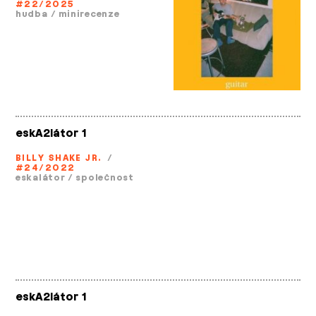
#22/2025
hudba
/
minirecenze
eskA2látor 1
BILLY SHAKE JR.
/
#24/2022
eskalátor
/
společnost
eskA2látor 1