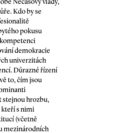
době Nečasovy vlády,
hůře. Kdo by se
esionalitě
dbytého pokusu
 kompetenci
zování demokracie
ch univerzitách
ncí. Důrazné řízení
vě to, čím jsou
nominanti
t stejnou hrozbu,
 kteří s nimi
itucí (včetně
ou mezinárodních