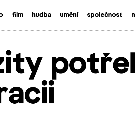
o
film
hudba
umění
společnost
m
zity potře
acii