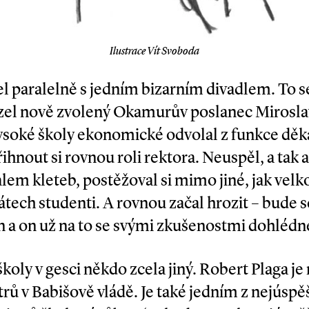
Ilustrace Vít Svoboda
l paralelně s jedním bizarním divadlem. To s
el nově zvolený Okamurův poslanec Miroslav
Vysoké školy ekonomické odvolal z funkce děka
řihnout si rovnou roli rektora. Ne­uspěl, a tak 
alem kleteb, postěžoval si mimo jiné, jak velko
tech studenti. A rovnou začal hrozit – bude s
 a on už na to se svými zkušenostmi dohléd
koly v gesci někdo zcela jiný. Robert Plaga je
rů v Babišově vládě. Je také jedním z nejúspě