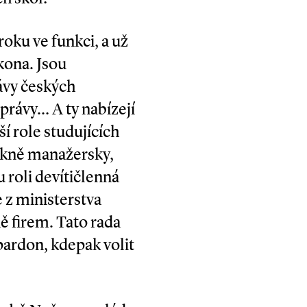
roku ve funkci, a už
kona. Jsou
vy českých
správy… A ty nabízejí
í role studujících
 pěkně manažersky,
 roli devítičlenná
e z ministerstva
ně firem. Tato rada
pardon, kdepak volit