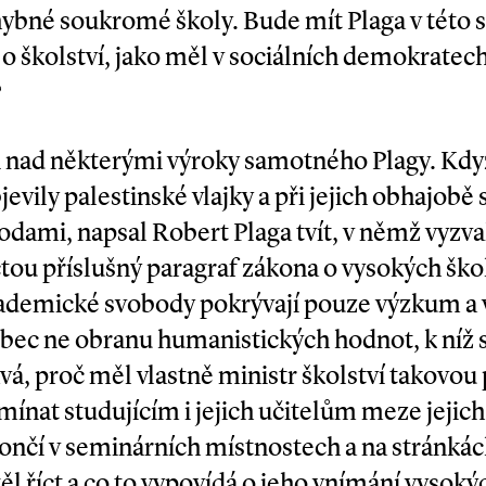
hybné soukromé školy. Bude mít Plaga v této
o školství, jako měl v sociálních demokratech 
?
y i nad některými výroky samotného Plagy. Kdy
evily palestinské vlajky a při jejich obhajob
ami, napsal Robert Plaga tvít, v němž vyzva
řečtou příslušný paragraf zákona o vysokých šk
emické svobody pokrývají pouze výzkum a vý­
ůbec ne obranu humanistických hodnot, k níž 
vá, proč měl vlastně ministr školství takovou
ínat studujícím i jejich učitelům meze jejich
končí v seminárních místnostech a na stránk
ěl říct a co to vypovídá o jeho vnímání vysoký