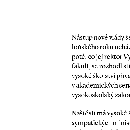
Nástup nové vlády še
loňského roku ucház
poté, co jej rektor 
fakult, se rozhodl st
vysoké školství přív
v akademických sená
vysokoškolský zákon
Naštěstí má vysoké š
sympatických minist