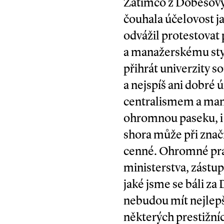
Zatímco z Dobešovy 
čouhala účelovost ja
odvážil protestovat
a manažerskému sty
přihrát univerzity
a nejspíš ani dobré
centralismem a man
ohromnou paseku, i 
shora může při značn
cenné. Ohromné prav
ministerstva, zástup
jaké jsme se báli za 
nebudou mít nejlepší
některých prestižní