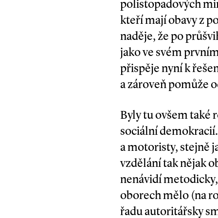
polistopadových mini
kteří mají obavy z po
naděje, že po průš
jako ve svém prvním
přispěje nyní k řeš
a zároveň pomůže od
Byly tu ovšem také r
sociál­ní demokraci
a motoristy, stejně
vzdělání tak nějak o
nenávidí metodicky,
oborech mělo (na ro
řadu autoritářsky s