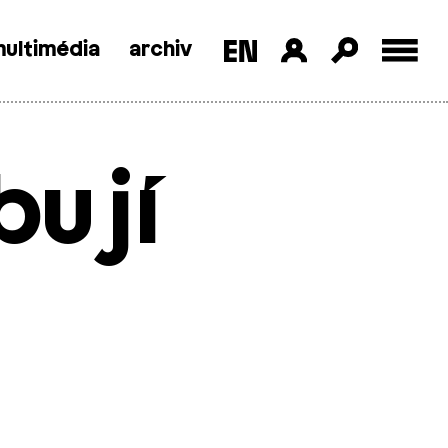
ultimédia
archiv
bují