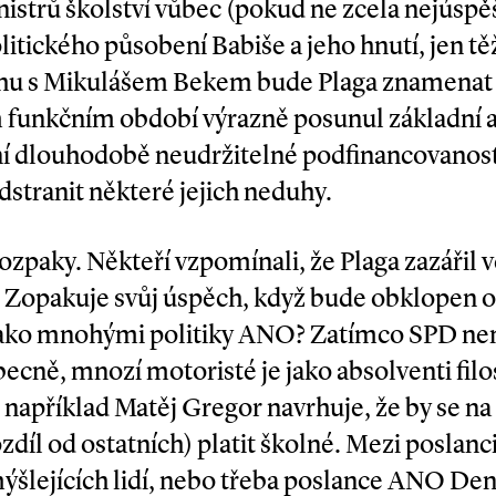
strů školství vůbec (pokud ne zcela nej­úspěšn
litického působení Babiše a jeho hnutí, jen těž
vihu s Mikulášem Bekem bude Plaga znamenat 
 funkčním období výrazně posunul základní a 
ení dlouhodobě neudržitelné podfinancovanost
stranit některé jejich neduhy.
ozpaky. Někteří vzpomínali, že Plaga zazářil 
í. Zopakuje svůj úspěch, když bude obklopen
 jako mnohými politiky ANO? Zatímco SPD ne
becně, mnozí motoristé je jako absolventi filo
 například Matěj Gregor navrhuje, že by se n
zdíl od ostatních) platit školné. Mezi posla
mýšlejících lidí, nebo třeba poslance ANO D