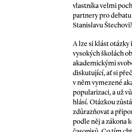
vlastníka velmi poc
partnery pro debatu 
Stanislavu Štechovi
A lze si klást otázk
vysokých školách obj
akademickými svobod
diskutující, ať si p
v něm vymezené akad
popularizaci, a už v
hlásí. Otázkou zůstá
zdůrazňovat a připom
podle něj a zákona 
časopisů. Co tím cht