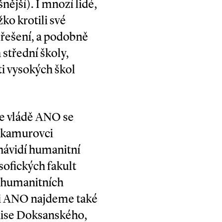
ější). I mnozí lidé,
ko krotili své
řešení, a podobně
střední školy,
i vysokých škol
ve vládě ANO se
 okamurovci
návidí humanitní
sofických fakult
a humanitních
nci ANO najdeme také
enise Doksanského,