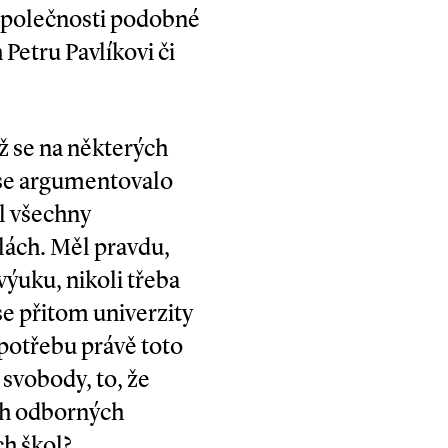
 společnosti podobné
Petru Pavlíkovi či
ž se na některých
ě se argumentovalo
l všechny
olách. Měl pravdu,
­uku, nikoli třeba
se přitom univerzity
 potřebu právě toto
 svobody, to, že
ách odborných
ch škol?