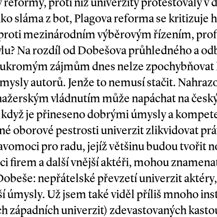
reformy, proti níž univerzity protestovaly v 
ko sláma z bot, Plagova reforma se kritizuje 
 proti mezinárodním výběrovým řízením, prof
lu? Na rozdíl od Dobešova průhledného a o
 soukromým zájmům dnes nelze zpochybňovat
 úmysly autorů. Jenže to nemusí stačit. Nahra
ažerským vládnutím může napáchat na český
když je přineseno dobrými úmysly a kompete
é oborové pestrosti univerzit zlikvidovat prá
omoci pro radu, jejíž většinu budou tvořit 
ci firem a další vnější aktéři, mohou znamena
Dobeše: nepřátelské převzetí univerzit aktéry,
 úmysly. Už jsem také viděl příliš mnoho inst
ch západních univerzit) zdevastovaných kast