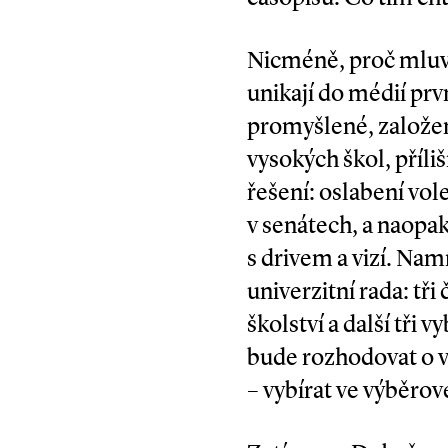
Nicméně, proč mluvit
unikají do médií pr
promyšlené, založe
vysokých škol, příli
řešení: oslabení vol
v senátech, a naopak
s drivem a vizí. Nam
univerzitní rada: tř
školství a další tři 
bude rozhodovat o v
– vybírat ve výběro