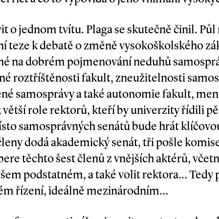
 o jednom tvítu. Plaga se skutečně činil. Půl 
vní teze k debatě o změně vysokoškolského zá
né na dobrém pojmenování neduhů samosprá
šné roztříštěnosti fakult, zneužitelnosti samo
ené samosprávy a také autonomie fakult, menš
 větší role rektorů, kteří by univerzity řídili
ísto samosprávných senátů bude hrát klíčovou
i členy dodá akademický senát, tři pošle komis
vybere těchto šest členů z vnějších aktérů, včet
šem podstatném, a také volit rektora… Tedy 
vém řízení, ideálně mezinárodním…