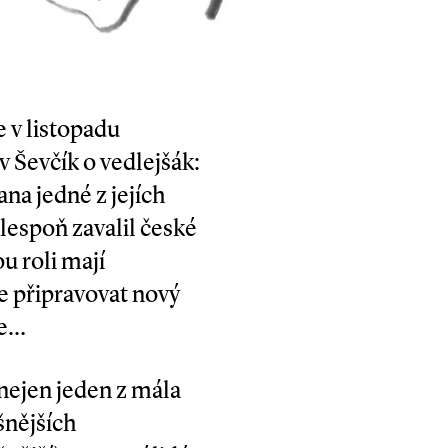
e v listopadu
 Ševčík o vedlejšák:
na jedné z jejích
alespoň zavalil české
u roli mají
e připravovat nový
ne…
 nejen jeden z mála
šnějších