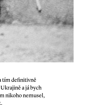
 tím definitivně
 Ukrajině a já bych
jsem nikoho nemusel,
t.