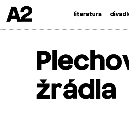
A2
literatura
divadl
Skip
to
content
Plecho
žrádla