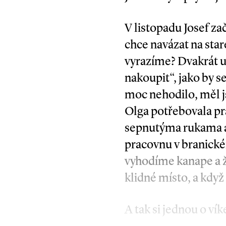
V listopadu Josef za
chce navázat na sta
vyrazíme? Dvakrát u 
nakoupit“, jako by s
moc nehodilo, měl js
Olga potřebovala pr
sepnutýma rukama a 
pracovnu v branické
vyhodíme kanape a že
klidné místo, a kdy
A tak si jednou o ví