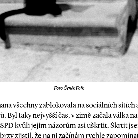
Foto Čeněk Folk
ana všechny zablokovala na sociálních sítích a
ů. Byl taky nejvyšší čas, v zimě začala válka na
SPD kvůli jejím názorům asi uškrtit. Škrtit 
 brzy zjistil, že na ni začínám rychle zapomína