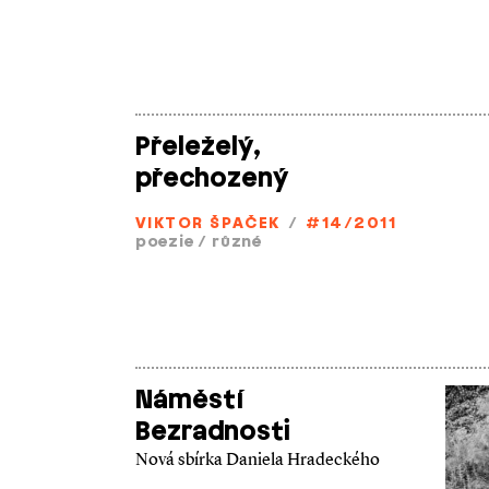
Přeleželý,
přechozený
VIKTOR ŠPAČEK
/
#14/2011
poezie
/
různé
Náměstí
Bezradnosti
Nová sbírka Daniela Hradeckého