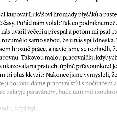
čal kupovat Lukášovi hromady plyšáků a pastel
ré časy. Pořád nám volal: Tak co podnikneme?
nás uvařil večeři a přespal a potom mi psal „
e rozumělo samo sebou, že u nás spí i dneska.
em hrozně práce, a navíc jsme se rozhodli, ž
acovnu. Takovou malou pracovničku kdybych 
ukazovala na prstech, úplně prťavounkou! J
m tři plus kk vzít? Nakonec jsme vymysleli, ž
 jí do rohu dáme pracovní stůl s počítačem a ž
ž se zakryje paravánem, bude tam mít i soukro
kendu, když byl…