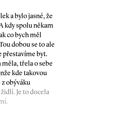
ek a bylo jasné, že
 A kdy spolu někam
tak co bych měl
 Tou dobou se to ale
e přestavíme byt.
měla, třela o sebe
enže kde takovou
e z obýváku
idlí. Je to docela
mí.