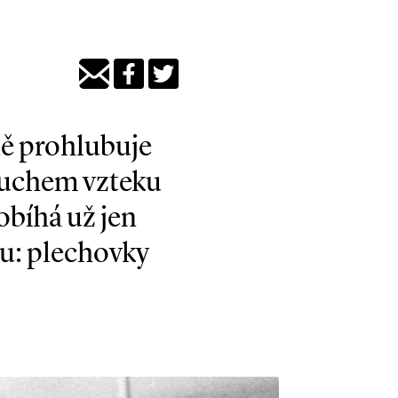
ně prohlubuje
buchem vzteku
bíhá už jen
u: plechovky