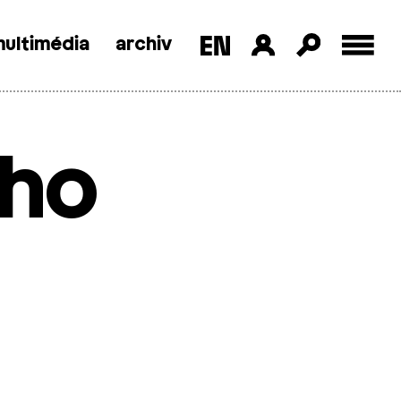
ultimédia
archiv
ího