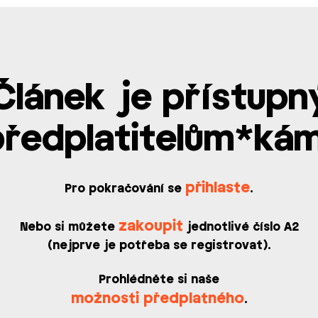
Článek je přístupn
předplatitelům*kám
přihlaste
Pro pokračování se
.
zakoupit
Nebo si můžete
jednotlivé číslo A2
(nejprve je potřeba se registrovat).
Prohlédněte si naše
možnosti předplatného
.