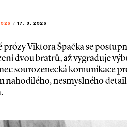
2026
/
17. 3. 2026
é prózy Viktora Špačka se postup
ení dvou bratrů, až vygraduje vý
onec sourozenecká komunikace pro
m nahodilého, nesmyslného detail
.