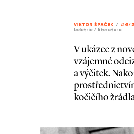
VIKTOR ŠPAČEK
/
#6/
beletrie
/
literatura
V ukázce z nov
vzájemné odciz
a výčitek. Nak
prostřednictví
kočičího žrádla