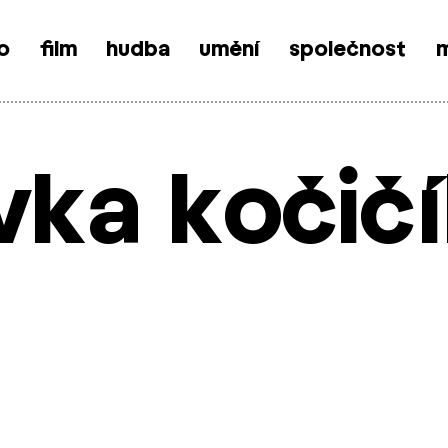
o
film
hudba
umění
společnost
m
vka kočič