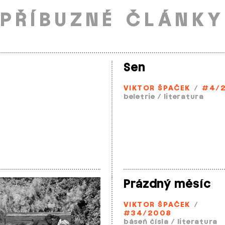
PŘÍBUZNÉ ČLÁNKY
Sen
VIKTOR ŠPAČEK
/
#4/
beletrie
/
literatura
Prázdný měsíc
VIKTOR ŠPAČEK
/
#34/2008
báseň čísla
/
literatura