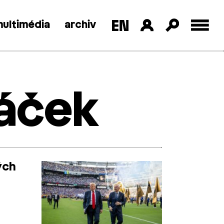
ultimédia
archiv
áček
ých