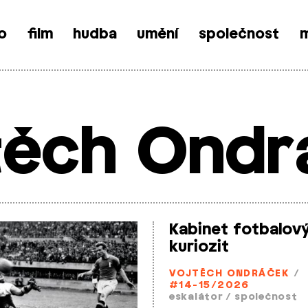
o
film
hudba
umění
společnost
m
těch Ondr
Kabinet fotbalov
kuriozit
VOJTĚCH ONDRÁČEK
/
#14-15/2026
eskalátor
/
společnost