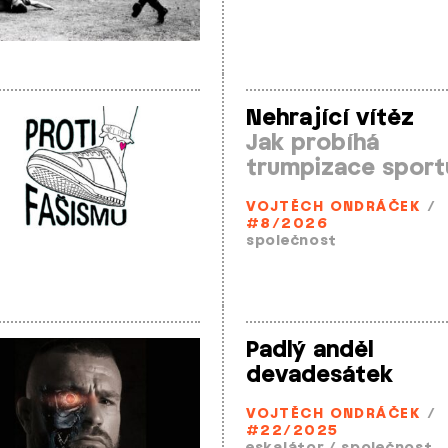
Nehrající vítěz
Jak probíhá
trumpizace sport
VOJTĚCH ONDRÁČEK
/
#8/2026
společnost
Padlý anděl
devadesátek
VOJTĚCH ONDRÁČEK
/
#22/2025