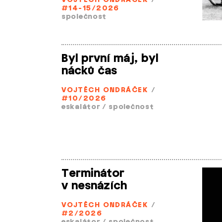
VOJTĚCH ONDRÁČEK
/
#14-15/2026
společnost
Byl první máj, byl
nácků čas
VOJTĚCH ONDRÁČEK
/
#10/2026
eskalátor
/
společnost
Terminátor
v nesnázích
VOJTĚCH ONDRÁČEK
/
#2/2026