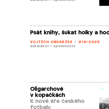
eskalátor
/
společnost
Psát knihy, šukat holky a ho
VOJTĚCH ONDRÁČEK
/
#18/2025
eskalátor
/
společnost
Oligarchové
v kopačkách
K nové éře českého
fotbalu