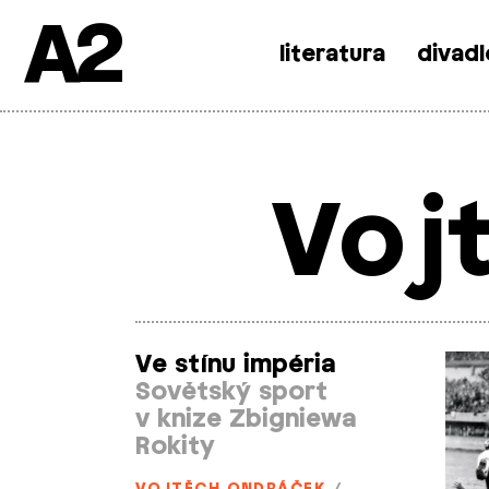
A2
literatura
divadl
Skip
to
content
Voj
Ve stínu impéria
Sovětský sport
v knize Zbigniewa
Rokity