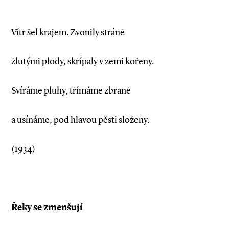
Vítr šel krajem. Zvonily stráně
žlutými plody, skřípaly v zemi kořeny.
Svíráme pluhy, třímáme zbraně
a usínáme, pod hlavou pěsti složeny.
(1934)
Řeky se zmenšují