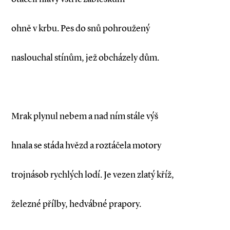
ohně v krbu. Pes do snů pohroužený
naslouchal stínům, jež obcházely dům.
Mrak plynul nebem a nad ním stále výš
hnala se stáda hvězd a roztáčela motory
trojnásob rychlých lodí. Je vezen zlatý kříž,
železné přílby, hedvábné prapory.