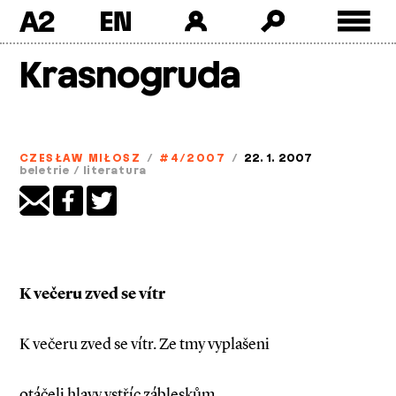
A2
Skip
Krasnogruda
to
content
CZESŁAW MIŁOSZ
/
#4/2007
/
22. 1. 2007
beletrie
/
literatura
K večeru zved se vítr
K večeru zved se vítr. Ze tmy vyplašeni
otáčeli hlavy vstříc zábleskům