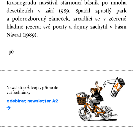
Krasnogrudu navštívil stárnoucí básník po mnoha
desetiletích v září 1989. Spatřil zpustlý park
a polorozbořený zámeček, zrcadlící se v zčeřené
hladině jezera; své pocity a dojmy zachytil v básni
Návrat (1989).
–jč–
Newsletter Ádvojky přímo do
vaší schránky
odebírat newsletter A2