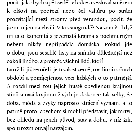
pocit, jako bych opět seděl v loďce a vesloval směrem
k olšoví na pobřeží nebo šel vzhůru po stráni
prosvítající mezi stromy před verandou, pocit, že
jsem tu jen na chvíli. V Krasnogrudě? Na zemi? I když
mi tato kamenitá a jezernatá krajina s pochmurným
nebem nikdy nepřipadala domácká. Pokud jde
o dobu, jsou seschlé listy na snímku důležitější než
cokoli jiného, a protože všichni lidé, kteří
tam žili, již zemřeli, je trvalost země, rostlin či ročních
období a pomíjejícnost věcí lidských o to patrnější.
A rozdíl mezi tou jejich hustě obydlenou krajinou
stínů a naší krajinou živých je dokonce tak velký, že
doba, móda a zvyky naprosto ztrácejí význam, a to
patrně proto, abychom si mohli představit, jak mrtví,
bez ohledu na jejich původ, stav a dobu, v níž žili,
spolu rozmlouvají navzájem.