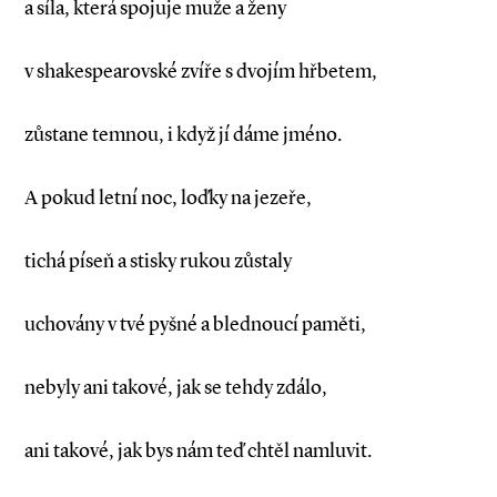
a síla, která spojuje muže a ženy
v shakespearovské zvíře s dvojím hřbetem,
zůstane temnou, i když jí dáme jméno.
A pokud letní noc, loďky na jezeře,
tichá píseň a stisky rukou zůstaly
uchovány v tvé pyšné a blednoucí paměti,
nebyly ani takové, jak se tehdy zdálo,
ani takové, jak bys nám teď chtěl namluvit.