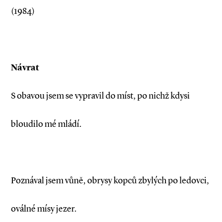
(1984)
Návrat
S obavou jsem se vypravil do míst, po nichž kdysi
bloudilo mé mládí.
Poznával jsem vůně, obrysy kopců zbylých po ledovci,
oválné mísy jezer.