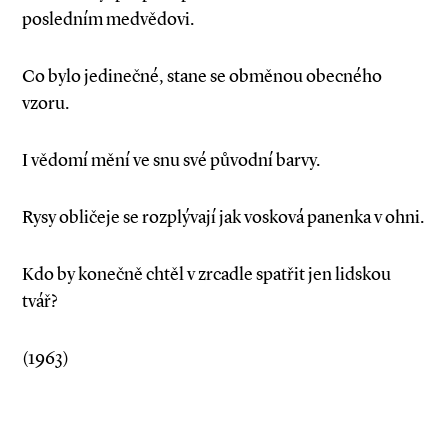
posledním medvědovi.
Co bylo jedinečné, stane se obměnou obecného
vzoru.
I vědomí mění ve snu své původní barvy.
Rysy obličeje se rozplývají jak vosková panenka v ohni.
Kdo by konečně chtěl v zrcadle spatřit jen lidskou
tvář?
(1963)