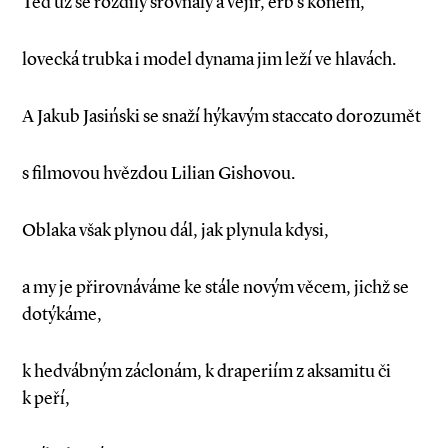
Teď už se rozdíly srovnaly a vějíř, erb s koněm,
lovecká trubka i model dynama jim leží ve hlavách.
A Jakub Jasiński se snaží hýkavým staccato dorozumět
s filmovou hvězdou Lilian Gishovou.
Oblaka však plynou dál, jak plynula kdysi,
a my je přirovnáváme ke stále novým věcem, jichž se
dotýkáme,
k hedvábným záclonám, k draperiím z aksamitu či
k peří,