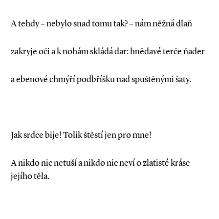
A tehdy – nebylo snad tomu tak? – nám něžná dlaň
zakryje oči a k nohám skládá dar: hnědavé terče ňader
a ebenové chmýří podbříšku nad spuštěnými šaty.
Jak srdce bije! Tolik štěstí jen pro mne!
A nikdo nic netuší a nikdo nic neví o zlatisté kráse
jejího těla.