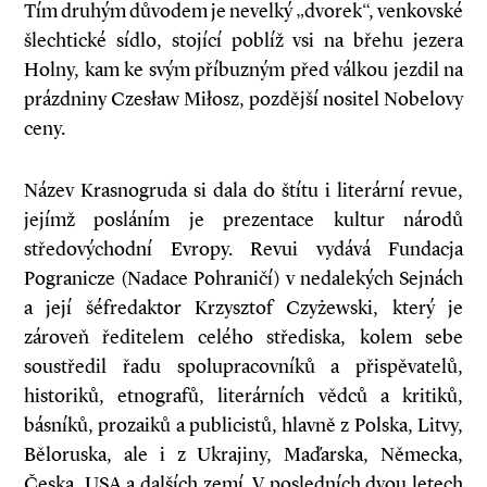
Tím druhým důvodem je nevelký „dvorek“, venkovské
šlechtické sídlo, stojící poblíž vsi na břehu jezera
Holny, kam ke svým příbuzným před válkou jezdil na
prázdniny Czesław Miłosz, pozdější nositel Nobelovy
ceny.
Název Krasnogruda si dala do štítu i literární revue,
jejímž posláním je prezentace kultur národů
středovýchodní Evropy. Revui vydává Fundacja
Pogranicze (Nadace Pohraničí) v nedalekých Sejnách
a její šéfredaktor Krzysztof Czyżewski, který je
zároveň ředitelem celého střediska, kolem sebe
soustředil řadu spolupracovníků a přispěvatelů,
historiků, etnografů, literárních vědců a kritiků,
básníků, prozaiků a publicistů, hlavně z Polska, Litvy,
Běloruska, ale i z Ukrajiny, Maďarska, Německa,
Česka, USA a dalších zemí. V posledních dvou letech