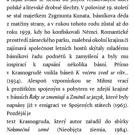
polské a litevské drobné šlechty. V polovině 19. století
se stal majetkem Zygmunta Kunata, básníkova děda
z matčiny strany, a v rukou tohoto rodu zůstal až do
roku 1939, kdy ho konfiskovali Němci. Romantické
prostředí zámeckého parku, malebná okolní krajina či
zajímavá společnost letních hostů skýtaly mladému
básníkovi řadu podnětů k zamyšlení a byly mu
inspirací k napsání několika básní. Přímo
v Krasnogrudě vnikla báseň
K večeru zved se vítr…
(1934). Alespoň vzpomínkou se Miłosz vrací
k prožitkům spojeným s pobytem ve zdejší krajině
v básních
Řeky se zmenšují
a
Změnil se jazyk
, které byly
napsány již v emigraci ve Spojených státech (1963).
Pozdější je
text Krasnogruda, který autor zařadil do sbírky
Nekonečná země
(Nieobjęta ziemia, 1984).