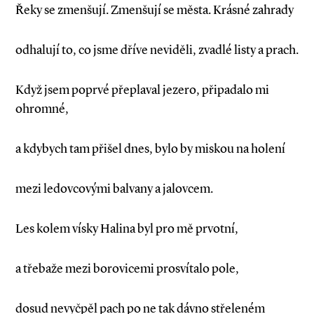
Řeky se zmenšují. Zmenšují se města. Krásné zahrady
odhalují to, co jsme dříve neviděli, zvadlé listy a prach.
Když jsem poprvé přeplaval jezero, připadalo mi
ohromné,
a kdybych tam přišel dnes, bylo by miskou na holení
mezi ledovcovými balvany a jalovcem.
Les kolem vísky Halina byl pro mě prvotní,
a třebaže mezi borovicemi prosvítalo pole,
dosud nevyčpěl pach po ne tak dávno střeleném