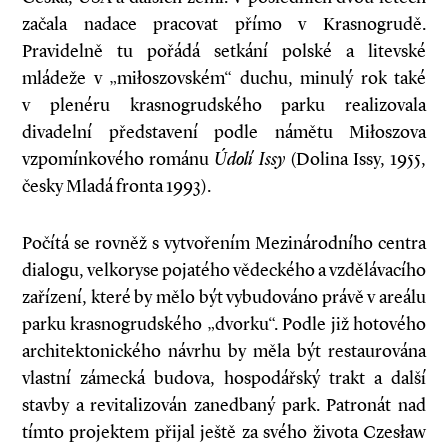
začala nadace pracovat přímo v Krasnogrudě.
Pravidelně tu pořádá setkání polské a litevské
mládeže v „miłoszovském“ duchu, minulý rok také
v plenéru krasnogrudského parku realizovala
divadelní představení podle námětu Miłoszova
vzpomínkového románu
Údolí Issy
(Dolina Issy, 1955,
česky Mladá fronta 1993).
Počítá se rovněž s vytvořením Mezinárodního centra
dialogu, velkoryse pojatého vědeckého a vzdělávacího
zařízení, které by mělo být vybudováno právě v areálu
parku krasnogrudského „dvorku“. Podle již hotového
architektonického návrhu by měla být restaurována
vlastní zámecká budova, hospodářský trakt a další
stavby a revitalizován zanedbaný park. Patronát nad
tímto projektem přijal ještě za svého života Czesław