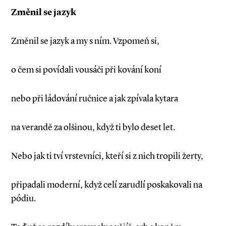
Změnil se jazyk
Změnil se jazyk a my s ním. Vzpomeň si,
o čem si povídali vousáči při kování koní
nebo při ládování ručnice a jak zpívala kytara
na verandě za olšinou, když ti bylo deset let.
Nebo jak ti tví vrstevníci, kteří si z nich tropili žerty,
připadali moderní, když celí zarudlí poskakovali na
pódiu.