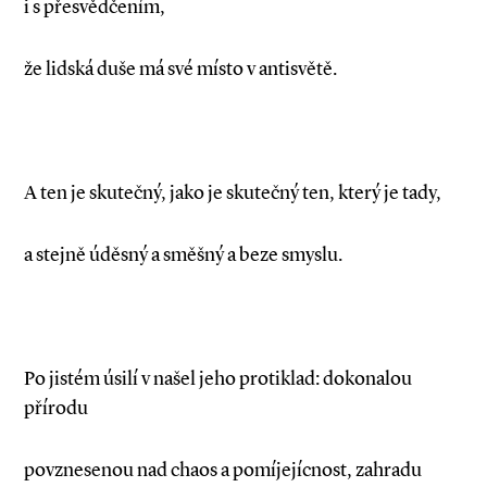
i s přesvědčením,
že lidská duše má své místo v antisvětě.
A ten je skutečný, jako je skutečný ten, který je tady,
a stejně úděsný a směšný a beze smyslu.
Po jistém úsilí v našel jeho protiklad: dokonalou
přírodu
povznesenou nad chaos a pomíjejícnost, zahradu