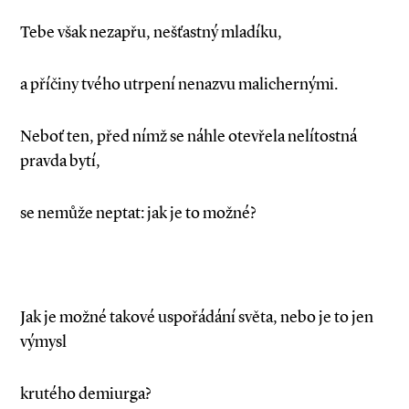
Tebe však nezapřu, nešťastný mladíku,
a příčiny tvého utrpení nenazvu malichernými.
Neboť ten, před nímž se náhle otevřela nelítostná
pravda bytí,
se nemůže neptat: jak je to možné?
Jak je možné takové uspořádání světa, nebo je to jen
výmysl
krutého demiurga?