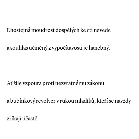
Lhostejná moudrost dospělých ke cti nevede
a souhlas učiněný z vypočítavosti je hanebný.
Ať žije vzpoura proti nezvratnému zákonu
a bubínkový revolver v rukou mladíků, kteří se navždy
zříkají účasti!