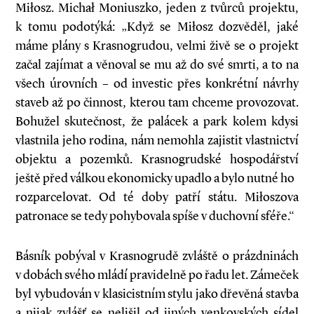
Miłosz. Michał Moniuszko, jeden z tvůrců projektu,
k tomu podotýká: „Když se Miłosz dozvěděl, jaké
máme plány s Krasnogrudou, velmi živě se o projekt
začal zajímat a věnoval se mu až do své smrti, a to na
všech úrovních – od investic přes konkrétní návrhy
staveb až po činnost, kterou tam chceme provozovat.
Bohužel skutečnost, že palácek a park kolem kdysi
vlastnila jeho rodina, nám nemohla zajistit vlastnictví
objektu a pozemků. Krasnogrudské hospodářství
ještě před válkou ekonomicky upadlo a bylo nutné ho
rozparcelovat. Od té doby patří státu. Miłoszova
patronace se tedy pohybovala spíše v duchovní sféře.“
Básník pobýval v Krasnogrudě zvláště o prázdninách
v dobách svého mládí pravidelně po řadu let. Zámeček
byl vybudován v klasicistním stylu jako dřevěná stavba
a nijak zvlášť se nelišil od jiných venkovských sídel