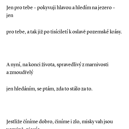
Jen pro tebe – pokyvuji hlavou a hledím na jezero –
jen
pro tebe, a tak již po tisíciletí k oslavě pozemské krásy.
A nyní, na konci života, spravedlivý z marnivosti
a zmoudřelý
jen hledáním, se ptám, zda to stálo za to.
Jestliže číníme dobro, činíme i zlo, misky vah jsou