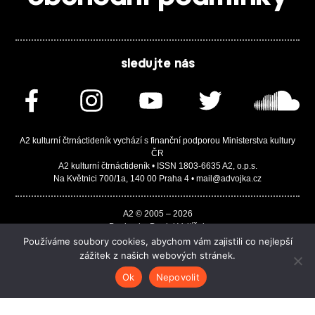
sledujte nás
A2 kulturní čtrnáctideník vychází s finanční podporou Ministerstva kultury
ČR
A2 kulturní čtrnáctideník • ISSN 1803-6635 A2, o.p.s.
Na Květnici 700/1a, 140 00 Praha 4 • mail@advojka.cz
A2 © 2005 – 2026
Design by Daniel Vojtíšek
Built by JASA-IT & ChSoft
Používáme soubory cookies, abychom vám zajistili co nejlepší
zážitek z našich webových stránek.
Ok
Nepovolit