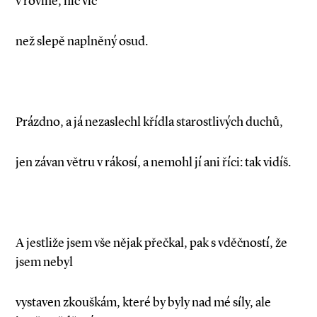
v rovině, nic víc
než slepě naplněný osud.
Prázdno, a já nezaslechl křídla starostlivých duchů,
jen závan větru v rákosí, a nemohl jí ani říci: tak vidíš.
A jestliže jsem vše nějak přečkal, pak s vděčností, že
jsem nebyl
vystaven zkouškám, které by byly nad mé síly, ale