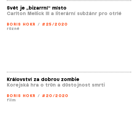
Svět je „bizarrní“ místo
Carlton Mellick III a literární subžánr pro otrlé
BORIS HOKR
/
#25/2020
různé
Království za dobrou zombie
Korejská hra o trůn a důstojnost smrti
BORIS HOKR
/
#20/2020
film