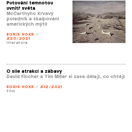
Putování temnotou
uvnitř světa
McCarthyho Krvavý
poledník a skalpování
amerických mýtů
BORIS HOKR
/
#20/2021
literatura
O síle atrakcí a zábavy
David Fincher a Tim Miller si zase dělají, co chtějí
BORIS HOKR
/
#12/2021
film