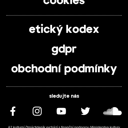
cookies
etický kodex
gdpr
obchodní podmínky
sledujte nás
A2 kulturní čtrnáctideník vychází s finanční podporou Ministerstva kultury