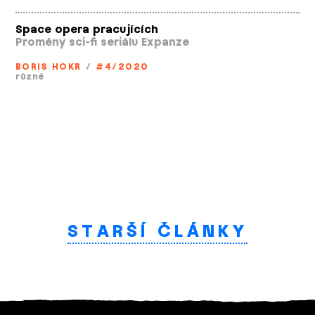
Space opera pracujících
Proměny sci­-fi seriálu Expanze
BORIS HOKR
/
#4/2020
různé
STARŠÍ ČLÁNKY