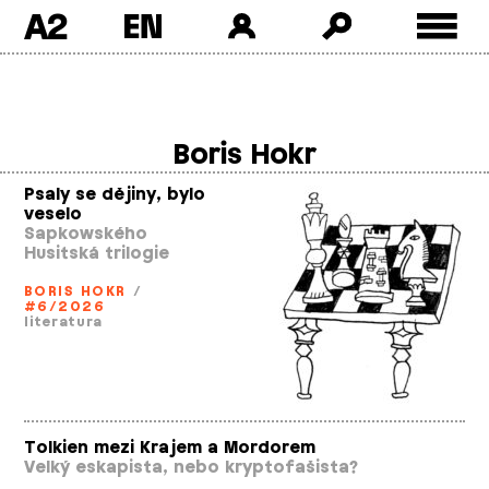
A2
Skip
to
content
Boris Hokr
Psaly se dějiny, bylo
veselo
Sapkowského
Husitská trilogie
BORIS HOKR
/
#6/2026
literatura
Tolkien mezi Krajem a Mordorem
Velký eskapista, nebo kryptofašista?