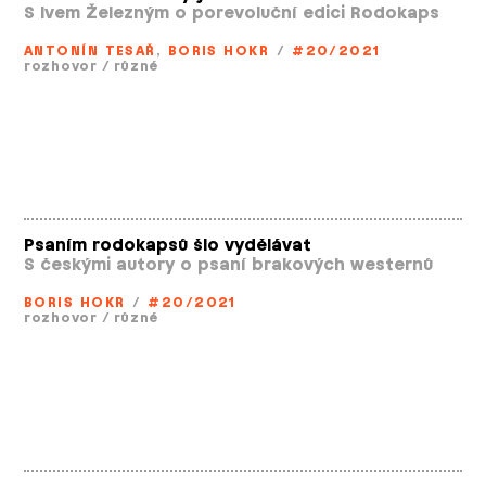
S Ivem Železným o porevoluční edici Rodokaps
ANTONÍN TESAŘ
,
BORIS HOKR
/
#20/2021
rozhovor
/
různé
Psaním rodokapsů šlo vydělávat
S českými autory o psaní brakových westernů
BORIS HOKR
/
#20/2021
rozhovor
/
různé