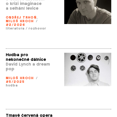
o krizi imaginace
a selhání levice
ONDŘEJ TRHOŇ
,
MILOŠ HROCH
/
#2/2026
literatura
/
rozhovor
Hudba pro
nekonečné dálnice
David Lynch a dream
pop
MILOŠ HROCH
/
#5/2025
hudba
Tmavě červená opera