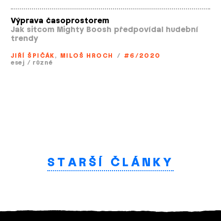
Výprava časoprostorem
Jak sitcom Mighty Boosh předpovídal hudební
trendy
JIŘÍ ŠPIČÁK
,
MILOŠ HROCH
/
#6/2020
esej
/
různé
STARŠÍ ČLÁNKY