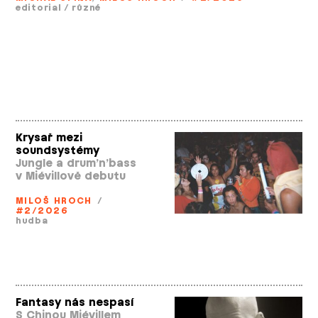
editorial
/
různé
Krysař mezi
soundsystémy
Jungle a drum’n’bass
v Miévillově debutu
MILOŠ HROCH
/
#2/2026
hudba
Fantasy nás nespasí
S Chinou Miévillem