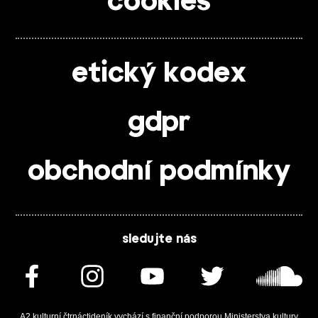
cookies
etický kodex
gdpr
obchodní podmínky
sledujte nás
A2 kulturní čtrnáctideník vychází s finanční podporou Ministerstva kultury