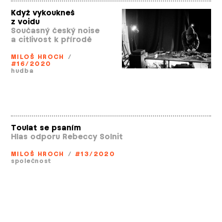
Když vykoukneš
z voidu
Současný český noise
a citlivost k přírodě
MILOŠ HROCH
/
#16/2020
hudba
Toulat se psaním
Hlas odporu Rebeccy Solnit
MILOŠ HROCH
/
#13/2020
společnost