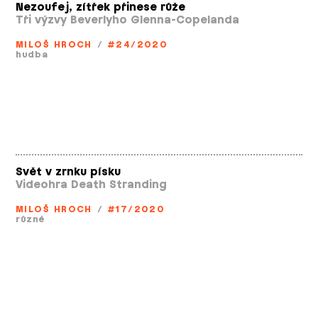
Nezoufej, zítřek přinese růže
Tři výzvy Beverlyho Glenna­-Copelanda
MILOŠ HROCH
/
#24/2020
hudba
Svět v zrnku písku
Videohra Death Stranding
MILOŠ HROCH
/
#17/2020
různé