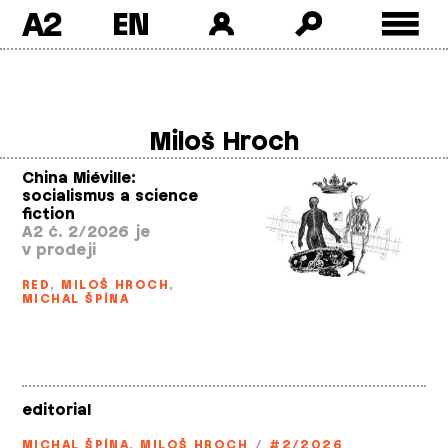
A2
Skip
to
content
Miloš Hroch
China Miéville:
socialismus a science
fiction
A2 č. 2/2026 je
v prodeji
RED
,
MILOŠ HROCH
,
MICHAL ŠPÍNA
editorial
MICHAL ŠPÍNA
,
MILOŠ HROCH
/
#2/2026