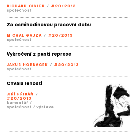
RICHARD CISLER
/
#20/2013
společnost
Za osmihodinovou pracovní dobu
MICHAL GAUZA
/
#20/2013
společnost
Vykročení z pasti represe
JAKUB HORŇÁČEK
/
#20/2013
společnost
Chvála lenosti
JIŘÍ PŘIBÁŇ
/
#20/2013
komentář
/
společnost
/
výstava