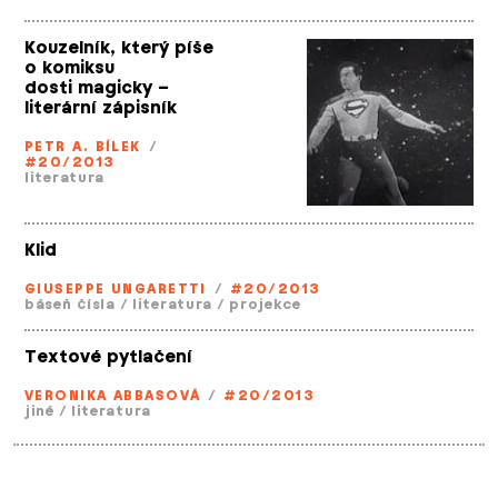
Kouzelník, který píše
o komiksu
dosti magicky –
literární zápisník
PETR A. BÍLEK
/
#20/2013
literatura
Klid
GIUSEPPE UNGARETTI
/
#20/2013
báseň čísla
/
literatura
/
projekce
Textové pytlačení
VERONIKA ABBASOVÁ
/
#20/2013
jiné
/
literatura