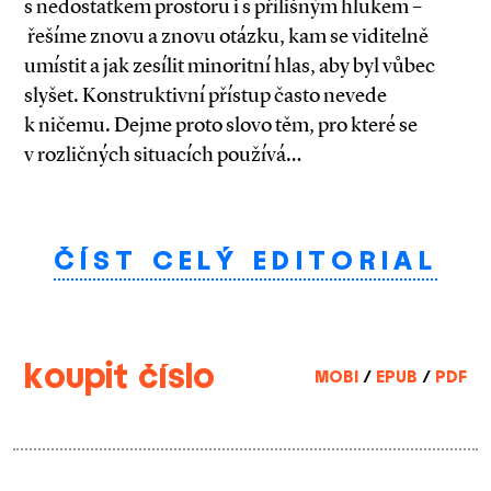
s nedostatkem prostoru i s přílišným hlukem –
řešíme znovu a znovu otázku, kam se viditelně
umístit a jak zesílit minoritní hlas, aby byl vůbec
slyšet. Konstruktivní přístup často nevede
k ničemu. Dejme proto slovo těm, pro které se
v rozličných situacích používá…
ČÍST CELÝ EDITORIAL
koupit číslo
MOBI
/
EPUB
/
PDF