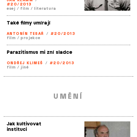
JAN KLAMM
/
#20/2013
esej
/
film
/
literatura
Také filmy umírají
ANTONÍN TESAŘ
/
#20/2013
film
/
projekce
Parazitismus mi zní sladce
ONDŘEJ KLIMEŠ
/
#20/2013
film
/
jiné
UMĚNÍ
Jak kultivovat
instituci