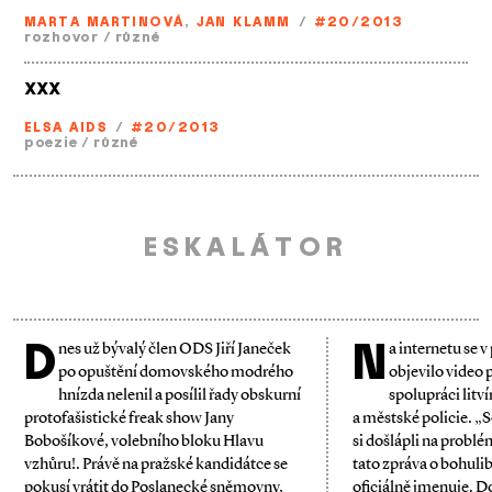
MARTA MARTINOVÁ
,
JAN KLAMM
/
#20/2013
rozhovor
/
různé
XXX
ELSA AIDS
/
#20/2013
poezie
/
různé
ESKALÁTOR
D
N
nes už bývalý člen ODS Jiří Janeček
a internetu se v
po opuštění domovského modrého
objevilo video 
hnízda nelenil a posílil řady obskurní
spolupráci litv
protofašistické freak show Jany
a městské policie. „S
Bobošíkové, volebního bloku Hlavu
si došlápli na problé
vzhůru!. Právě na pražské kandidátce se
tato zpráva o bohuli
pokusí vrátit do Poslanecké sněmovny,
oficiálně jmenuje. 