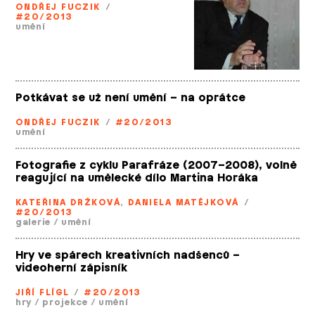
ONDŘEJ FUCZIK
/
#20/2013
umění
Potkávat se už není umění – na oprátce
ONDŘEJ FUCZIK
/
#20/2013
umění
Fotografie z cyklu Parafráze (2007–2008), volně
reagující na umělecké dílo Martina Horáka
KATEŘINA DRŽKOVÁ
,
DANIELA MATĚJKOVÁ
/
#20/2013
galerie
/
umění
Hry ve spárech kreativních nadšenců –
videoherní zápisník
JIŘÍ FLÍGL
/
#20/2013
hry
/
projekce
/
umění