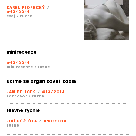
KAREL PIORECKÝ
/
#13/2014
esej
/
různé
minirecenze
#13/2014
minirecenze
/
různé
Učíme se organizovat zdola
JAN BĚLÍČEK
/
#13/2014
rozhovor
/
různé
Hlavně rychle
JIŘÍ RŮŽIČKA
/
#13/2014
různé