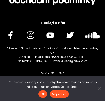
obchodní podmínky
sledujte nás
A2 kulturní čtrnáctideník vychází s finanční podporou Ministerstva kultury
ČR
A2 kulturní čtrnáctideník • ISSN 1803-6635 A2, o.p.s.
Na Květnici 700/1a, 140 00 Praha 4 • mail@advojka.cz
A2 © 2005 – 2026
Design by Daniel Vojtíšek
Built by JASA-IT & ChSoft
Používáme soubory cookies, abychom vám zajistili co nejlepší
zážitek z našich webových stránek.
Ok
Nepovolit