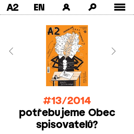
A2
Skip
to
content
Previous
Next
#13/2014
potřebujeme Obec
spisovatelů?