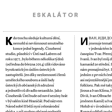
ESKALÁTOR
K
И
do trochu sleduje kulturní dění,
ВАН, ИДИ ДОМ
nemohl si nevšimnout smutného
jmenuje temati
konce jedné legendy. Činoherní
v jedenáctém l
studio, působící v Ústí nad Labem od
časopisu Tvar. Přem
roku 1972, bylo během několika týdnů
Ivanů. Ivan byl můj d
(od ledna do března 2014) zlikvidováno
kamarád ze střední. I
byrokratickým úsilím ústeckých
nám pronajímá byt. I
zastupitelů. Jen díky nezlomnosti členů
jedním z prvních čes
uměleckého souboru a úsilí řady
asi nejrozšířenější 
ústeckých občanských sdružení
folkloru. Pak mě tak
a jednotlivců divadlo nezaniklo. Jako
Jirous a Ivan Klíma, 
Činoherák Ústí bude od nové sezóny hrát
Diviš, Ivan Olbracht 
v bývalém kině Hraničář. Pod názvem
jménem Kamil) a Iva
Národ sobě II běží nyní celonárodní
Holub si v úvodním 
sbírka, v níž mohou občané podpořit
Rusové udělali ze slo