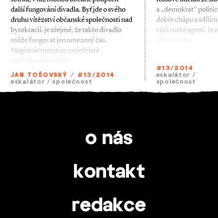
další fungování divadla. Byť jde o svého
a „demokrat“ politi
druhu vítězství občanské společnosti nad
dobře chápu a sdílím
byrokracií, je zřejmé, že takto divadlo
vůči ruské agresi. Je 
může fungovat jen omezený čas.
přítomnost
Magistrát mezitím rozjel čistě
potěmkinskou akci
#13/2014
JAN TOŠOVSKÝ
/
#13/2014
eskalátor
/
eskalátor
/
společnost
společnost
o nás
kontakt
redakce