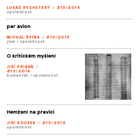
LUKÁŠ RYCHETSKÝ
/
#13/2014
společnost
par avion
MICHAL ŠPÍNA
/
#13/2014
jiné
/
společnost
O kritickém myšlení
JIŘÍ PŘIBÁŇ
/
#13/2014
komentář
/
společnost
Hemžení na pravici
JIŘÍ KOUBEK
/
#13/2014
společnost