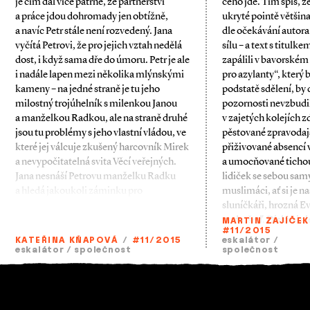
je čím dál více patrné, že partnerství
čeho jde. Tím spíš, že
a práce jdou dohromady jen obtížně,
ukryté pointě většin
a navíc Petr stále není rozvedený. Jana
dle očekávání autora
vyčítá Petrovi, že pro jejich vztah nedělá
sílu – a text s titul
dost, i když sama dře do úmoru. Petr je ale
zapálili v bavorské
i nadále lapen mezi několika mlýnskými
pro azylanty“, který 
kameny – na jedné straně je tu jeho
podstatě sdělení, by 
milostný trojúhelník s milenkou Janou
pozornosti nevzbudil
a manželkou Radkou, ale na straně druhé
v zajetých kolejích z
jsou tu problémy s jeho vlastní vládou, ve
pěstované zpravodaj
které jej válcuje zkušený harcovník Mirek
přiživované absencí 
a nevypočitatelná svita Věcí veřejných.
a umocňované ticho
Jana nesnáší Petrovu manželku Radku
lidiček se sebou sa
a hledá jakoukoli záminku pro
muslimáci, ať si je 
sluníčkáři, hrozná E
nuda, šeď. Diskusi a
MARTIN ZAJÍČEK
#11/2015
KATEŘINA KŇAPOVÁ
/
#11/2015
eskalátor
/
eskalátor
/
společnost
společnost