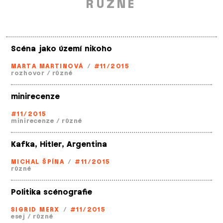
RŮZNÉ
Scéna jako území nikoho
MARTA MARTINOVÁ
/
#11/2015
rozhovor
/
různé
minirecenze
#11/2015
minirecenze
/
různé
Kafka, Hitler, Argentina
MICHAL ŠPÍNA
/
#11/2015
různé
Politika scénografie
SIGRID MERX
/
#11/2015
esej
/
různé