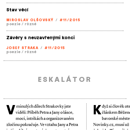
Stav věcí
MIROSLAV OLŠOVSKÝ
/
#11/2015
poezie
/
různé
Závěry s neuzavřenými konci
JOSEF STRAKA
/
#11/2015
poezie
/
různé
ESKALÁTOR
V
K
minulých dílech Strakovky jste
dyž si člověk o
viděli: Příběh Petra a Jany o lásce,
článkem Běženci
moci, intrikách a organizovaném
bavorské měste
zločinu pokračuje. Ve vztahu Jany a Petra
Novinky.cz, musí už 