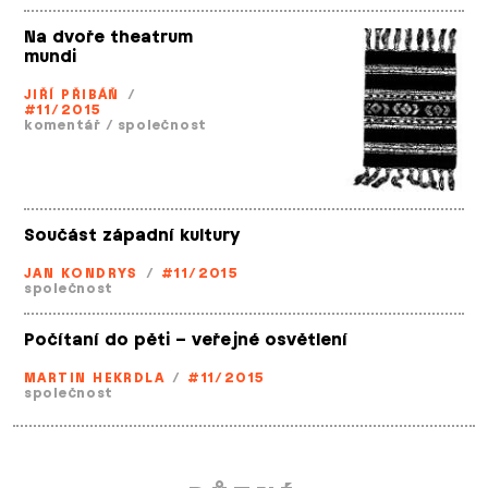
Na dvoře theatrum
mundi
JIŘÍ PŘIBÁŇ
/
#11/2015
komentář
/
společnost
Součást západní kultury
JAN KONDRYS
/
#11/2015
společnost
Počítaní do pěti – veřejné osvětlení
MARTIN HEKRDLA
/
#11/2015
společnost