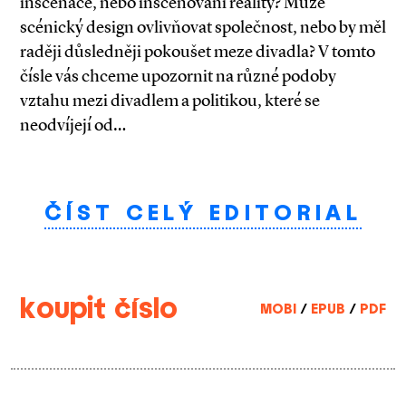
inscenace, nebo inscenování reality? Může
scénický design ovlivňovat společnost, nebo by měl
raději důsledněji pokoušet meze divadla? V tomto
čísle vás chceme upozornit na různé podoby
vztahu mezi divadlem a politikou, které se
neodvíjejí od…
ČÍST CELÝ EDITORIAL
koupit číslo
MOBI
/
EPUB
/
PDF