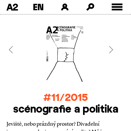
A2
Skip
to
content
Previous
Next
#11/2015
scénografie a politika
Jeviště, nebo prázdný prostor? Divadelní