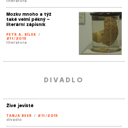
literatura
Mozku mnoho a týž
také velmi pěkný –
literární zápisník
PETR A. BÍLEK
/
#11/2015
literatura
DIVADLO
Živé jeviště
TANJA BEER
/
#11/2015
divadlo