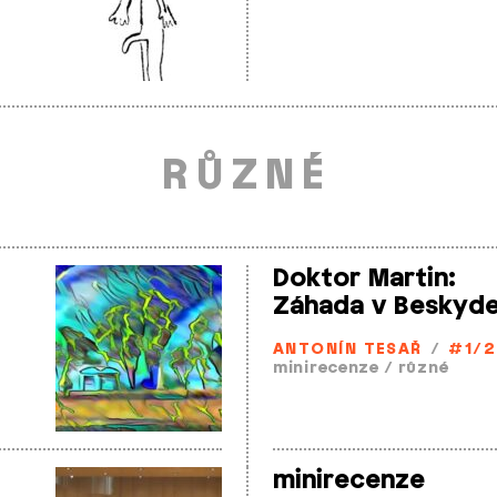
RŮZNÉ
Doktor Martin:
Záhada v Beskyd
ANTONÍN TESAŘ
/
#1/2
minirecenze
/
různé
minirecenze