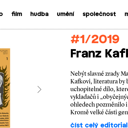
o
film
hudba
umění
společnost
m
#1/2019
Franz Kaf
Nebýt slavné zrady Max
Kafkovi, literatura by
uchopitelné dílo, kter
Next
vykladačů i „obyčejnýc
ohledech pozměnilo i 
Kromě velké části gen
číst celý editorial