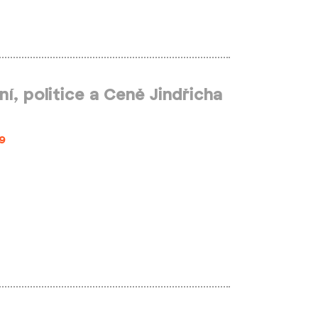
í, politice a Ceně Jindřicha
9