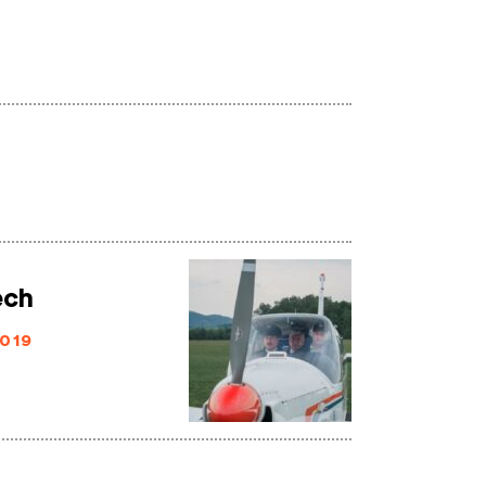
ech
019