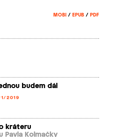
MOBI
/
EPUB
/
PDF
jednou budem dál
1/2019
o kráteru
u Pavla Kolmačky