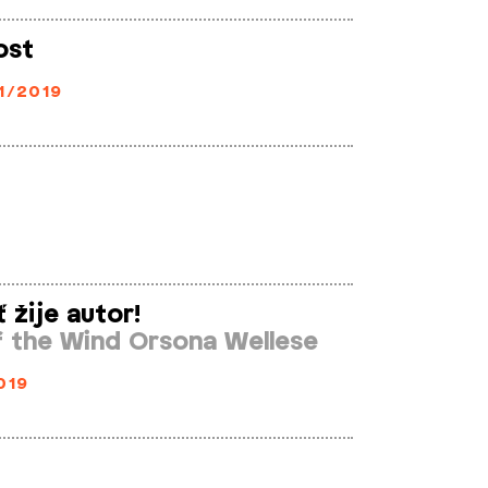
ost
1/2019
 žije autor!
f the Wind Orsona Wellese
019