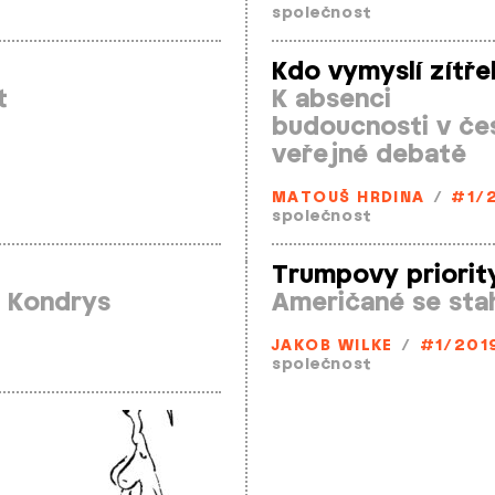
společnost
Kdo vymyslí zítře
t
K absenci
budoucnosti v če
veřejné debatě
MATOUŠ HRDINA
/
#1/
společnost
Trumpovy priorit
n Kondrys
Američané se stah
JAKOB WILKE
/
#1/201
společnost