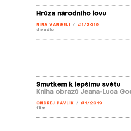
Hrůza národního lovu
NINA VANGELI
/
#1/2019
divadlo
Smutkem k lepšímu světu
Kniha obrazů Jeana­-Luca Go
ONDŘEJ PAVLÍK
/
#1/2019
film