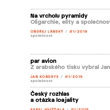
Na vrcholu pyramidy
Oligarchie, elity a společnos
ONDŘEJ LÁNSKÝ
/
#1/2019
společnost
par avion
Z arabského tisku vybral Ja
JAN KONDRYS
/
#1/2019
společnost
Český rozhlas
a otázka loajality
KAREL HVÍŽĎALA
/
#1/2019