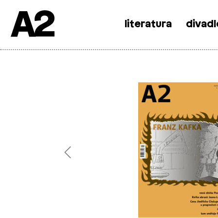
A2
literatura
divadl
Skip
to
content
Previous