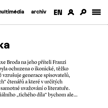
ultimédia
archiv
ka
e Broda na jeho příteli Franzi
 byla ochuzena o ikonické, těžko
é vzrušuje generace spisovatelů,
h“ čtenářů a které v určitých
samotné uvažování o literatuře.
iálního „tichého díla“ bychom ale…