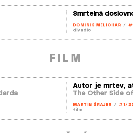
Smrtelná doslovn
DOMINIK MELICHAR
/
#
divadlo
FILM
Autor je mrtev, ať
darda
The Other Side o
MARTIN ŠRAJER
/
#1/2
film