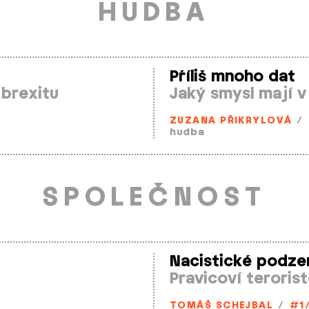
HUDBA
Příliš mnoho dat
 brexitu
Jaký smysl mají v
ZUZANA PŘIKRYLOVÁ
/
hudba
SPOLEČNOST
Nacistické podze
Pravicoví teroris
TOMÁŠ SCHEJBAL
/
#1