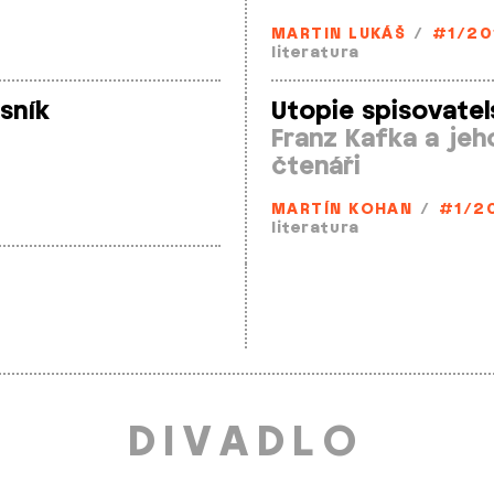
MARTIN LUKÁŠ
/
#1/20
literatura
isník
Utopie spisovatel
Franz Kafka a jeh
čtenáři
MARTÍN KOHAN
/
#1/2
literatura
DIVADLO