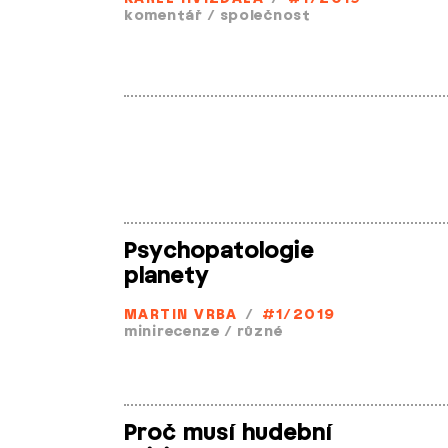
komentář
/
společnost
Psychopatologie
planety
MARTIN VRBA
/
#1/2019
minirecenze
/
různé
Proč musí hudební