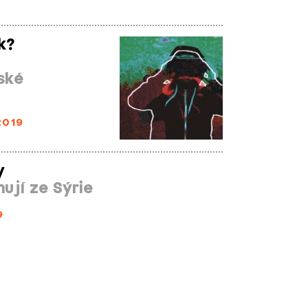
k?
ské
2019
y
ují ze Sýrie
9