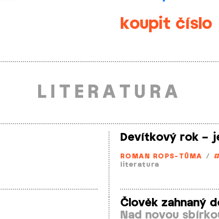
koupit číslo
LITERATURA
Devítkový rok – 
ROMAN ROPS­-TŮMA
/
#
literatura
Člověk zahnaný d
Nad novou sbírko