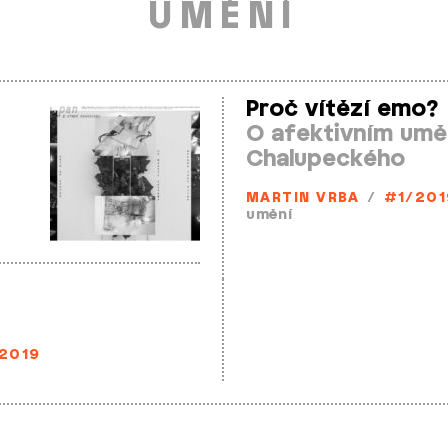
UMĚNÍ
Proč vítězí emo?
O afektivním uměn
Chalupeckého
MARTIN VRBA
/
#1/201
umění
2019