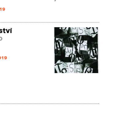
19
ství
o
019