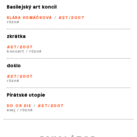
Basilejský art koncil
KLÁRA VOMÁČKOVÁ
/
#27/2007
různé
zkrátka
#27/2007
koncert
/
různé
došlo
#27/2007
různé
Pirátské utopie
DO OR DIE
/
#27/2007
esej
/
různé