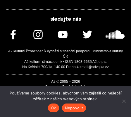
sledujte nás
A2 kulturní čtrnáctideník vychází s finanční podporou Ministerstva kultury
ČR
A2 kulturní čtrnáctideník • ISSN 1803-6635 A2, o.p.s.
Na Květnici 700/1a, 140 00 Praha 4 • mail@advojka.cz
A2 © 2005 – 2026
Design by Daniel Vojtíšek
Built by JASA-IT & ChSoft
Používáme soubory cookies, abychom vám zajistili co nejlepší
zážitek z našich webových stránek.
Ok
Nepovolit