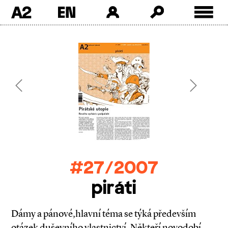
A2
Skip
to
content
Previous
Next
#27/2007
piráti
Dámy a pánové,hlavní téma se týká především
otázek duševního vlastnictví. Někteří novodobí