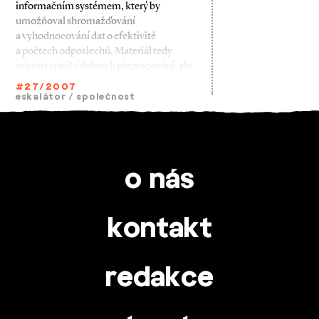
informačním systémem, který by
umožňoval shromažďování
a vyhodnocování dat o efektivitě
a počtech odposlechů. Materiál tedy
ministr vrátil v dubnu k přepracování, ale
#27/2007
eskalátor
/
společnost
o nás
kontakt
redakce