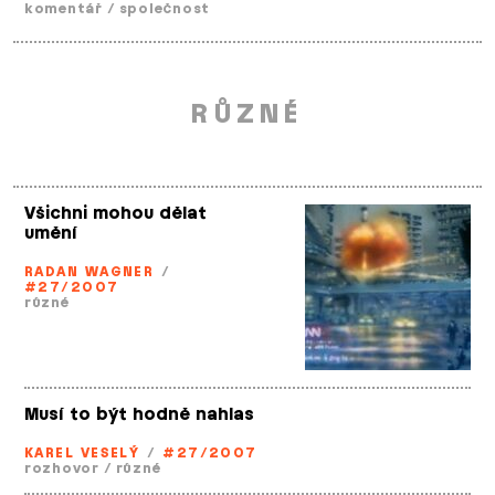
komentář
/
společnost
RŮZNÉ
Všichni mohou dělat
umění
RADAN WAGNER
/
#27/2007
různé
Musí to být hodně nahlas
KAREL VESELÝ
/
#27/2007
rozhovor
/
různé