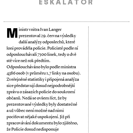
ESKALÁTOR
M
inistr vnitra Ivan Langer
prezentoval 29. června výsledky
další analýzy odposlechů, které
loni prováděla policie. Policisté podle ní
odposlouchávali 7500 linek, tedy o dvě
stě více než rok předtím.
Odposloucháváno bylo podle ministra
4386 osob (v průměru 1,7 linky na osobu).
Zveřejněné statistiky i připojená analýza
sice představují dosud nejpodrobnější
zprávu o zásazích policie do soukromí
občanů. Nedá se ovšem říct, že by
prezentované výsledky byly dostatečné
a už vůbec není možné nad nimi
pociťovat nějaké uspokojení. Již při
zpracovávání dokumentu bylo zjištěno,
že Policie dosud nedisponuje