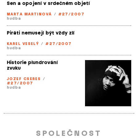
Sen a opojení v srdečném objetí
MARTA MARTINOVÁ
/
#27/2007
hudba
Piráti nemusejí být vždy zlí
KAREL VESELÝ
/
#27/2007
hudba
Historie plundrování
zvuku
JOZEF CSERES
/
#27/2007
hudba
SPOLEČNOST