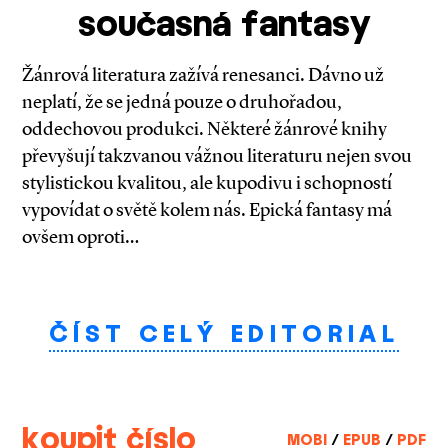
současná fantasy
Žánrová literatura zažívá renesanci. Dávno už
neplatí, že se jedná pouze o druhořadou,
oddechovou produkci. Některé žánrové knihy
převyšují takzvanou vážnou literaturu nejen svou
stylistickou kvalitou, ale kupodivu i schopností
vypovídat o světě kolem nás. Epická fantasy má
ovšem oproti…
ČÍST CELÝ EDITORIAL
koupit číslo
MOBI
/
EPUB
/
PDF