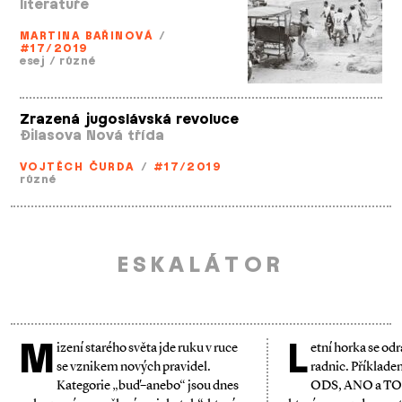
literatuře
MARTINA BAŘINOVÁ
/
#17/2019
esej
/
různé
Zrazená jugoslávská revoluce
Đilasova Nová třída
VOJTĚCH ČURDA
/
#17/2019
různé
ESKALÁTOR
M
L
izení starého světa jde ruku v ruce
etní horka se odr
se vznikem nových pravidel.
radnic. Příklade
Kategorie „buď–anebo“ jsou dnes
ODS, ANO a TOP 