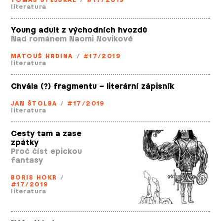
TOMÁŠ STEJSKAL
/
#17/2019
literatura
Young adult z východních hvozdů
Nad románem Naomi Novikové
MATOUŠ HRDINA
/
#17/2019
literatura
Chvála (?) fragmentu – literární zápisník
JAN ŠTOLBA
/
#17/2019
literatura
Cesty tam a zase
zpátky
Proč číst epickou
fantasy
BORIS HOKR
/
#17/2019
literatura