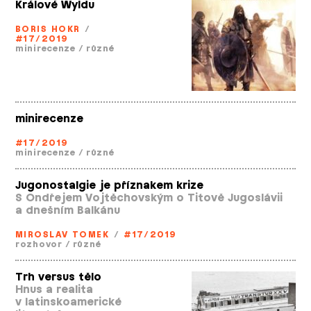
Králové Wyldu
BORIS HOKR
/
#17/2019
minirecenze
/
různé
minirecenze
#17/2019
minirecenze
/
různé
Jugonostalgie je příznakem krize
S Ondřejem Vojtěchovským o Titově Jugoslávii
a dnešním Balkánu
MIROSLAV TOMEK
/
#17/2019
rozhovor
/
různé
Trh versus tělo
Hnus a realita
v latinskoamerické