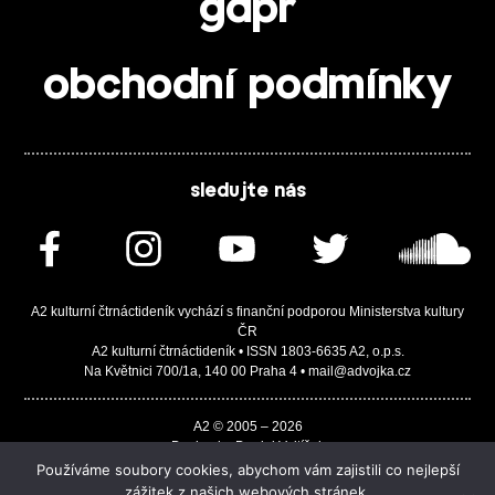
gdpr
obchodní podmínky
sledujte nás
A2 kulturní čtrnáctideník vychází s finanční podporou Ministerstva kultury
ČR
A2 kulturní čtrnáctideník • ISSN 1803-6635 A2, o.p.s.
Na Květnici 700/1a, 140 00 Praha 4 • mail@advojka.cz
A2 © 2005 – 2026
Design by Daniel Vojtíšek
Built by JASA-IT & ChSoft
Používáme soubory cookies, abychom vám zajistili co nejlepší
zážitek z našich webových stránek.