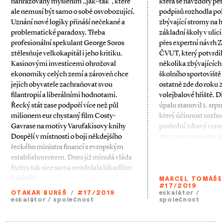
nahrazovány myšlením „jak–tak“, které
která se navzdory peti
ale nemusí být samo o sobě osvobozující.
podpisů rozhodla po
Uznání nové logiky přináší nečekané a
zbývající stromy na
problematické paradoxy. Třeba
základní školy v ulic
profesionální spekulant George Soros
přes expertní návrh 
ztělesňuje velko­kapitál i jeho kritiku.
ČVUT, který potvrdil,
Kasinovými investicemi ohrožoval
několika zbývajících
ekonomiky celých zemí a zároveň chce
školního sportoviště 
jejich obyvatele zachraňovat svou
ostatně zde do roku 
filantropií a liberálními hodnotami.
volejbalové hřiště. 
Řecký stát zase podpoří více než půl
úpalu stanovil 1. srp
milio­nem eur chystaný film Costy­-
který účinnost rozho
Gavrase na motivy Varufakisovy knihy
poslední zdravý vzros
Dospělí v místnosti o boji někdejšího
stát jako memento po
řeckého ministra financí s evropským
establishmentem. Dnes již minulá vláda
Syrizy tak sice sama ne­­odolala lákadlům
kapitálu,
MARCEL TOMÁŠ
#17/2019
OTAKAR BUREŠ
/
#17/2019
eskalátor
/
eskalátor
/
společnost
společnost