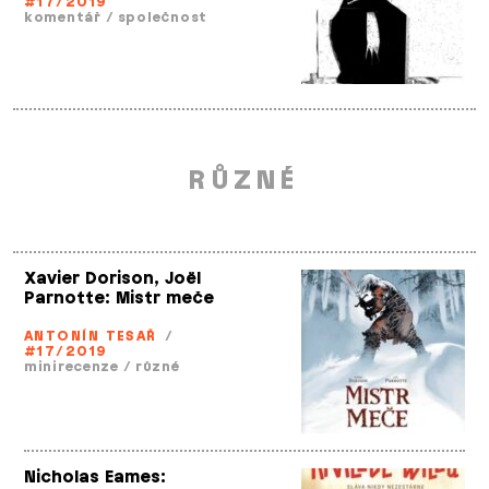
#17/2019
komentář
/
společnost
RŮZNÉ
Xavier Dorison, Joël
Parnotte: Mistr meče
ANTONÍN TESAŘ
/
#17/2019
minirecenze
/
různé
Nicholas Eames: