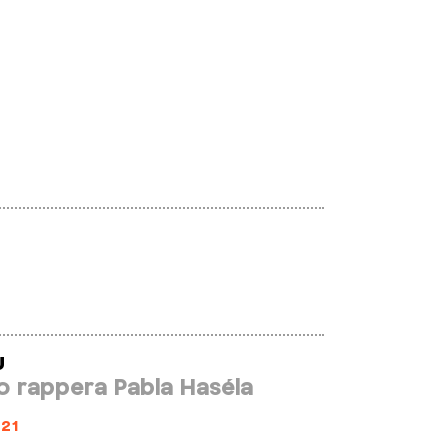
u
o rappera Pabla Haséla
21