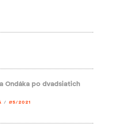
a Ondáka po dvadsiatich
Á
/
#5/2021