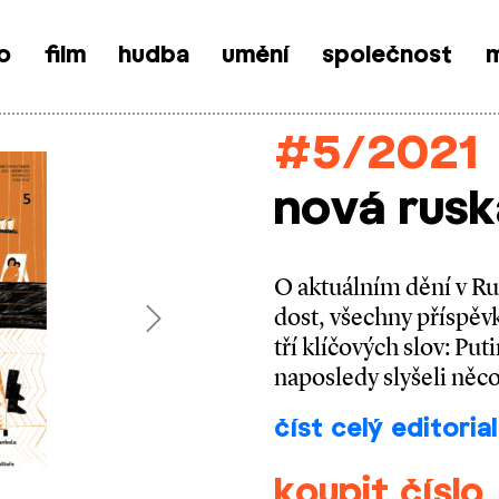
o
film
hudba
umění
společnost
m
#5/2021
nová rusk
O aktuálním dění v Ru
dost, všechny příspěv
Next
tří klíčových slov: Put
naposledy slyšeli něc
číst celý editorial
koupit číslo