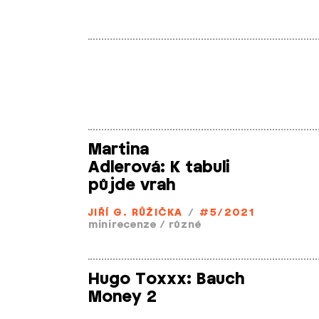
Martina
Adlerová: K tabuli
půjde vrah
JIŘÍ G. RŮŽIČKA
/
#5/2021
minirecenze
/
různé
Hugo Toxxx: Bauch
Money 2