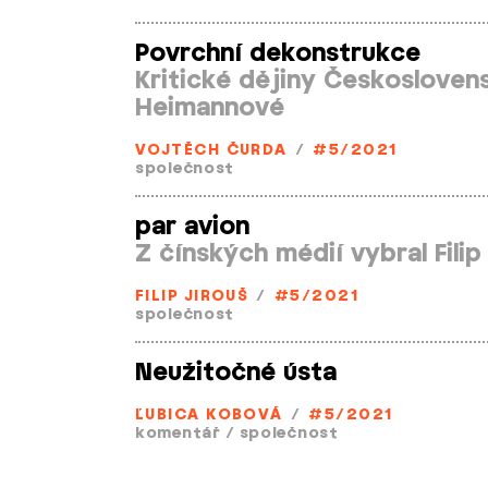
Povrchní dekonstrukce
Kritické dějiny Českosloven
Heimannové
VOJTĚCH ČURDA
/
#5/2021
společnost
par avion
Z čínských médií vybral Filip
FILIP JIROUŠ
/
#5/2021
společnost
Neužitočné ústa
ĽUBICA KOBOVÁ
/
#5/2021
komentář
/
společnost