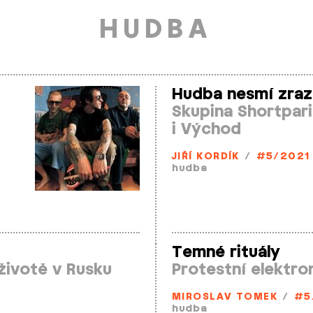
HUDBA
Hudba nesmí zrazo
Skupina Shortpari
i Východ
JIŘÍ KORDÍK
/
#5/2021
hudba
Temné rituály
ivotě v Rusku
Protestní elektro
MIROSLAV TOMEK
/
#5
hudba