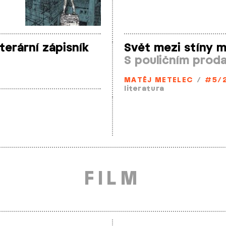
terární zápisník
Svět mezi stíny 
S pouličním proda
MATĚJ METELEC
/
#5/
literatura
FILM