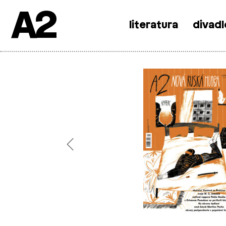
A2
literatura
divadl
Skip
to
content
Previous