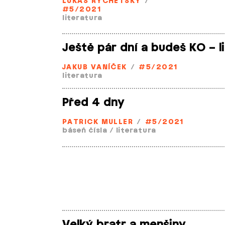
LUKÁŠ RYCHETSKÝ
/
#5/2021
literatura
Ještě pár dní a budeš KO – li
JAKUB VANÍČEK
/
#5/2021
literatura
Před 4 dny
PATRICK MULLER
/
#5/2021
báseň čísla
/
literatura
Velký bratr a menšiny