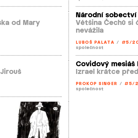
Národní sobectví
ska od Mary
Většina Čechů si č
nevážila
LUBOŠ PALATA
/
#5/2
společnost
Covidový mesiáš 
 Jirouš
Izrael krátce pře
PROKOP SINGER
/
#5/
společnost