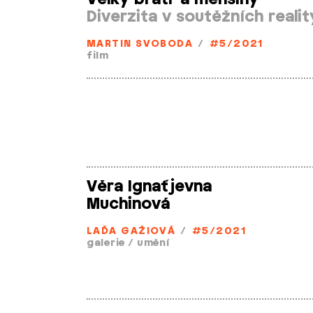
Diverzita v soutěžních reali
MARTIN SVOBODA
/
#5/2021
film
Věra Ignaťjevna
Muchinová
LAĎA GAŽIOVÁ
/
#5/2021
galerie
/
umění