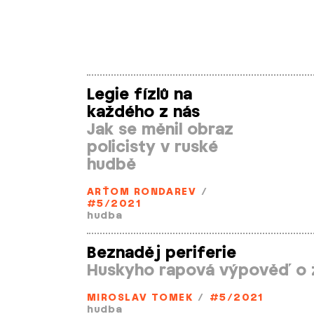
Legie fízlů na
každého z nás
Jak se měnil obraz
policisty v ruské
hudbě
ARŤOM RONDAREV
/
#5/2021
hudba
Beznaděj periferie
Huskyho rapová výpověď o ž
MIROSLAV TOMEK
/
#5/2021
hudba