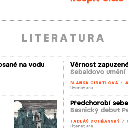
LITERATURA
psané na vodu
Věrnost zapuzené
Sebaldovo umění t
BLANKA ČINÁTLOVÁ
/
literatura
Předchorobí sebe
Básnický debut P
TADEÁŠ DOHŇANSKÝ
/
literatura