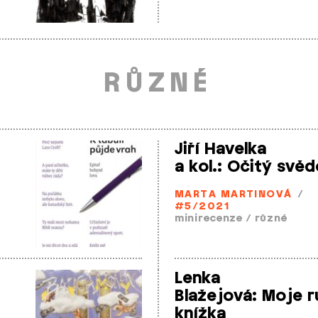
RŮZNÉ
Jiří Havelka
a kol.: Očitý svě
MARTA MARTINOVÁ
/
#5/2021
minirecenze
/
různé
Lenka
Blažejová: Moje 
knížka