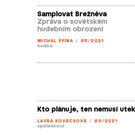
Samplovat Brežněva
Zpráva o sovětském
hudebním obrození
MICHAL ŠPÍNA
/
#5/2021
hudba
Kto plánuje, ten nemusí ute
LAURA KOVÁCSOVÁ
/
#5/2021
společnost