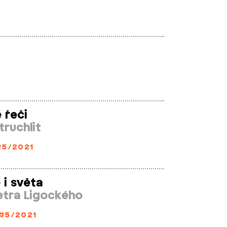
 řeči
ruchlit
#5/2021
 i světa
etra Ligockého
#5/2021