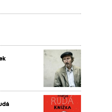
dek
rudá