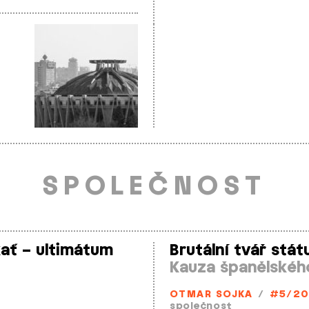
SPOLEČNOST
kať – ultimátum
Brutální tvář stát
Kauza španělskéh
OTMAR SOJKA
/
#5/20
společnost