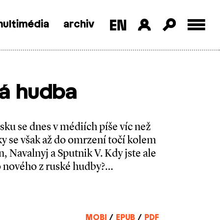
ultimédia
archiv
á hudba
sku se dnes v médiích píše víc než
ky se však až do omrzení točí kolem
in, Navalnyj a Sputnik V. Kdy jste ale
o nového z ruské hudby?…
MOBI
/
EPUB
/
PDF